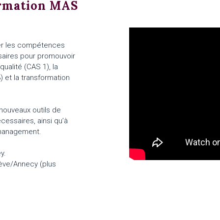
ormation MAS
er les compétences
saires pour promouvoir
ualité (CAS 1), la
) et la transformation
nouveaux outils de
cessaires, ainsi qu’à
 management.
y.
ève/Annecy (
plus