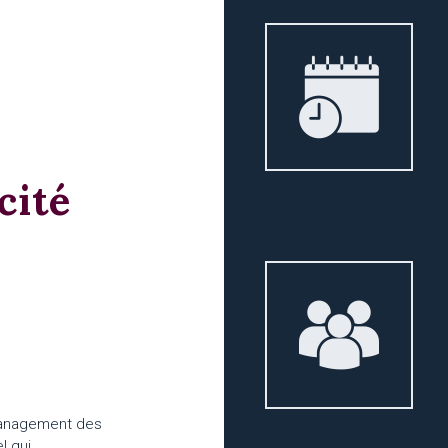
cité
management des
l qui