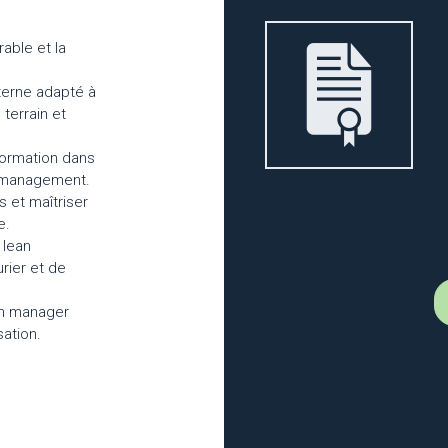
able et la
terne adapté à
 terrain et
nformation dans
e management.
 et maîtriser
e.
 lean
ier et de
’un manager
sation.