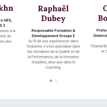
khn
Raphaël
B
Dubey
re HES,
S 2
Profe
Responsable Formation &
seure à la
Univers
Développement Groupe E
enne de
Au fil de ses expériences dans
ation des
Chantal B
l’industrie, il s’est spécialisé dans
.
le 
les domaines de la Qualité et de
la Performance, de la formation
d’adultes, ainsi que dans le
coaching.