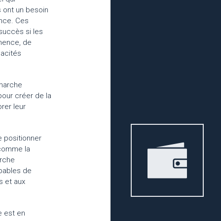
s ont un besoin
ance. Ces
succès si les
anence, de
pacités
marche
pour créer de la
orer leur
e positionner
 comme la
rche
apables de
s et aux
·e est en